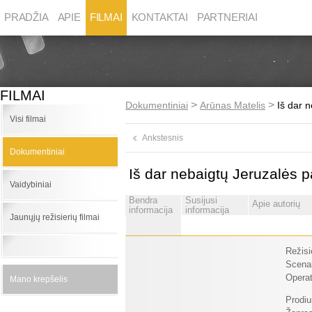
PRADŽIA
APIE
FILMAI
KONTAKTAI
PARTNERIAI
FILMAI
>
>
Dokumentiniai
Arūnas Matelis
Iš dar 
Visi filmai
Ankstesnis
Dokumentiniai
Iš dar nebaigtų Jeruzalės 
Vaidybiniai
Bendra
Susijusi
Apie autorių
informacija
informacija
Jaunųjų režisierių filmai
Režisi
Scenar
Operat
Mano krepšelis
Prodiu