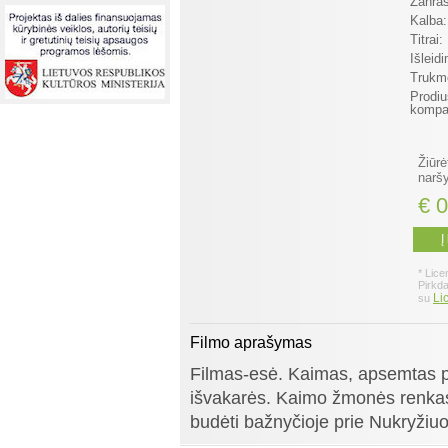
Žanras
Kalba:
Titrai:
Išleid
Trukm
Prodiu
kompan
Žiūrė
naršy
€ 0
Į
* Lice
Pirkd
Li
su
Filmo aprašymas
Filmas-esė. Kaimas, apsemtas p
išvakarės. Kaimo žmonės renkasi
budėti bažnyčioje prie Nukryžiuot