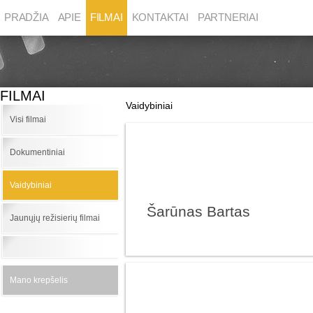
PRADŽIA
APIE
FILMAI
KONTAKTAI
PARTNERIAI
FILMAI
Vaidybiniai
Visi filmai
Dokumentiniai
Vaidybiniai
Šarūnas Bartas
Jaunųjų režisierių filmai
Mano krepšelis