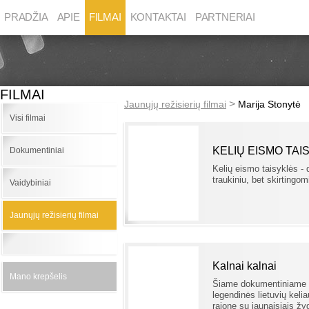
PRADŽIA
APIE
FILMAI
KONTAKTAI
PARTNERIAI
FILMAI
>
Jaunųjų režisierių filmai
Marija Stonytė
Visi filmai
KELIŲ EISMO TAI
Dokumentiniai
Kelių eismo taisyklės -
traukiniu, bet skirtingom
Vaidybiniai
Jaunųjų režisierių filmai
Kalnai kalnai
Mano krepšelis
Šiame dokumentiniame 
legendinės lietuvių keli
rajone su jaunaisiais žyg