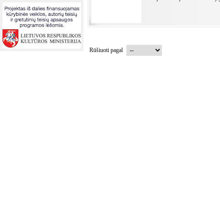
Rūšiuoti pagal