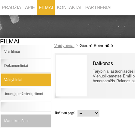
PRADŽIA
APIE
FILMAI
KONTAKTAI
PARTNERIAI
FILMAI
>
Vaidybiniai
Giedrė Beinoriūtė
Visi filmai
Balkonas
Dokumentiniai
Tarybiniai aštuoniasdešim
Vienuolikametės Emilij
Vaidybiniai
bendraamžis Rolanas su
Jaunųjų režisierių filmai
Rūšiuoti pagal
Mano krepšelis