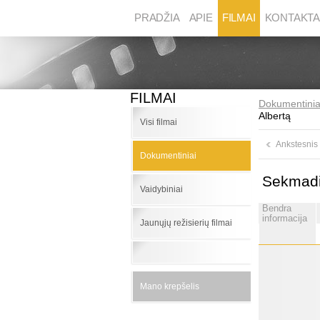
PRADŽIA
APIE
FILMAI
KONTAKTA
FILMAI
Dokumentinia
Albertą
Visi filmai
Ankstesnis
Dokumentiniai
Sekmadie
Vaidybiniai
Bendra
informacija
Jaunųjų režisierių filmai
Mano krepšelis