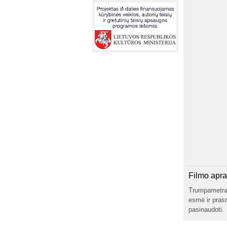
Filmo apr
Trumpametraži
esmė ir prasm
pasinaudoti.