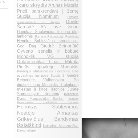
s
Ikaro skrydis
Arūnas Matelis
Prieš parskrendant į žemę
Studija Nominum
Pirmasis
Dovilė
atsisveikinimas su Rojumi
Šarutytė Aš tave žinau
Henrikas Šablevičius kelionė ūkų
lankomis
Ramunė Rakauskaitė Radviliada
Henrikas Šablevičius Laba diena -
Giedrė Beinoriūtė
God Dag
Gyveno senelis ir bobutė
Monoklis VG studija
Dokumentika Linas Mikuta
Pietūs Lipovkėje Monoklis
Kornelijus Matuzevičius Horizontai arba
Giedrė
gyvenimas luvruose Studija 2
Beinoriūtė Vulkanovka. Po
didžiojo kino Monoklis Troleibusų
miestas ir kitos istorijos
Jūratė
Samulionytė Nerutina
Kornelijus
Diana Matuzevičius iliuzijos
Ramunė
Rakauskaitė Radviliada Juodasis
Henrikas Šablevičius
Neatėjo
Almantas
Grikevičius Bandymas
išsiaiškinti
Kornelijus Matuzevičius
Dienų tėkmėj