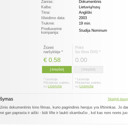
Žanras:
Dokumentinis
Kalba:
Lietuvių/rusų
Titrai:
Angliški
Išleidimo data:
2003
Trukmė:
19 min.
Prodiuserinė
Studija Nominum
kompanija:
Žiūrėti
Pirkti
naršyklėje *
šio filmo DVD *
€ 0.58
0.00
Į krepšelį
Į krepšelį
* Licencija
* Licencija
Pirkdamas sutinku
Pirkdamas sutinku
Licencija
Licencija
su
su
ašymas
Skaityti daug
nis dokumentinis kino filmas, kurio pagrindinis herojus yra liftininkas. Jo da
ė gan paprasta ir aiški - būti lifte ir laukti skambučio , kol kas nors norės juo