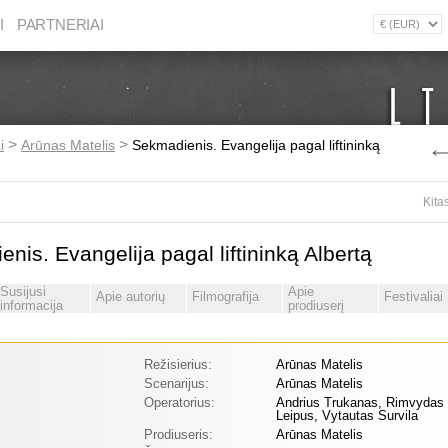
I
PARTNERIAI
>
>
i
Arūnas Matelis
Sekmadienis. Evangelija pagal liftininką
Kita
nis. Evangelija pagal liftininką Albertą
Susijusi
Apie
Apie autorių
Filmografija
Festivaliai
informacija
prodiuserį
Režisierius:
Arūnas Matelis
Scenarijus:
Arūnas Matelis
Operatorius:
Andrius Trukanas, Rimvydas
Leipus, Vytautas Survila
Prodiuseris:
Arūnas Matelis