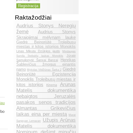
Raktažodžiai
Audrius Stonys Neregių
žemė
Audrius Stonys
Skrajojimai mėlynam lauke
Giedrė Beinoriūtė Troleibusų
miestas ir kitos istorijos Monoklis
Linas Mikuta Dzūkijos jautis
Mindaugas
Jūratė
Survila Stebuklų laukas Monoklis
Henrikas
Samulionytė Šanxai Banzai
Šablevičius žmogus einantis
Giedrė
namo
Mykolas Vildžiūnas Šarka 2
Beinoriūtė Egzistencija
Monoklis Troleibusų miestas ir
Arunas
kitos istorijos
Kinema
Matelis dokumentika
nebaigtos Jeruzalės
pasakos senos tradicijos
iau
Almantas Grikevičius
rbo
laikas eina per miestą
Marat
Užupis Arūnas
Sargsyan Lernavan
Matelis dokumentika
Nominum dešimt minučių