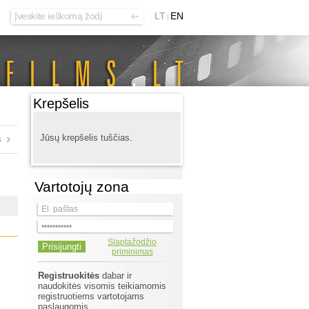
LT
EN
Krepšelis
Jūsų krepšelis tuščias.
s
Vartotojų zona
Slaptažodžio
priminimas
Registruokitės
dabar ir
naudokitės visomis teikiamomis
registruotiems vartotojams
paslaugomis.