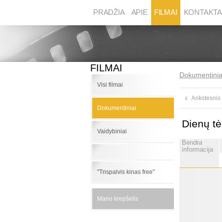
PRADŽIA
APIE
FILMAI
KONTAKTA
FILMAI
Dokumentinia
Visi filmai
Ankstesnis
Dokumentiniai
Dienų t
Vaidybiniai
Bendra
informacija
"Trispalvis kinas free"
Mano krepšelis