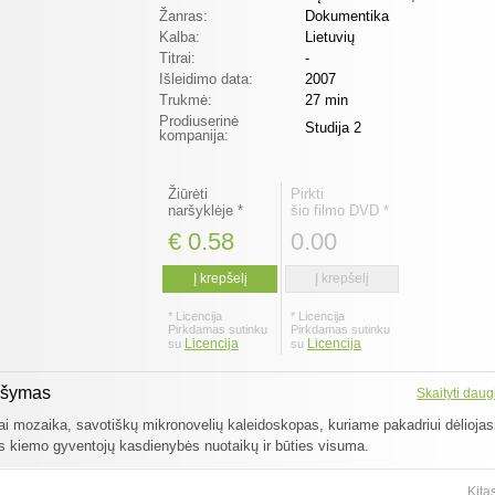
Žanras:
Dokumentika
Kalba:
Lietuvių
Titrai:
-
Išleidimo data:
2007
Trukmė:
27 min
Prodiuserinė
Studija 2
kompanija:
Žiūrėti
Pirkti
naršyklėje *
šio filmo DVD *
€ 0.58
0.00
Į krepšelį
Į krepšelį
* Licencija
* Licencija
Pirkdamas sutinku
Pirkdamas sutinku
Licencija
Licencija
su
su
ašymas
Skaityti daug
tai mozaika, savotiškų mikronovelių kaleidoskopas, kuriame pakadriui dėliojas
us kiemo gyventojų kasdienybės nuotaikų ir būties visuma.
Kita