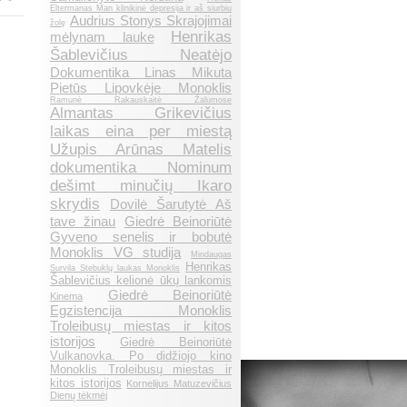
Eltermanas Man klinikinė depresija ir aš siurbiu
Audrius Stonys Skrajojimai
žolę
Henrikas
mėlynam lauke
Šablevičius Neatėjo
Dokumentika Linas Mikuta
Pietūs Lipovkėje Monoklis
Ramunė Rakauskaitė Žalumose
Almantas Grikevičius
laikas eina per miestą
Užupis Arūnas Matelis
dokumentika Nominum
dešimt minučių Ikaro
skrydis
Dovilė Šarutytė Aš
tave žinau
Giedrė Beinoriūtė
Gyveno senelis ir bobutė
Monoklis VG studija
Mindaugas
Henrikas
Survila Stebuklų laukas Monoklis
Šablevičius kelionė ūkų lankomis
Giedrė Beinoriūtė
Kinema
Egzistencija Monoklis
Troleibusų miestas ir kitos
istorijos
Giedrė Beinoriūtė
Vulkanovka. Po didžiojo kino
Monoklis Troleibusų miestas ir
kitos istorijos
Kornelijus Matuzevičius
Dienų tėkmėj