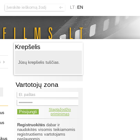
LT
EN
Krepšelis
s
Jūsų krepšelis tuščias.
Vartotojų zona
Slaptažodžio
jus
priminimas
jus
Registruokitės
dabar ir
naudokitės visomis teikiamomis
registruotiems vartotojams
oškus
paslaugomis.