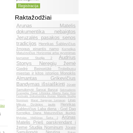
Raktažodžiai
Arunas Matelis
dokumentika nebaigtos
Jeruzalės pasakos senos
tradicijos
Henrikas Šablevičius
žmogus einantis namo
Kornelijus
Matuzevičius Horizontai arba gyvenimas
Audrius
luvruose Studija 2
Stonys Neregių žemė
Giedrė Beinoriūtė Troleibusų
miestas ir kitos istorijos Monoklis
Almantas Grikevičius
Bandymas išsiaiškinti
Jūratė
Samulionytė Šanxai Banzai
Sekmadienis
Evangelija Pagal Liftininka Alberta Kanu Kino
Festivalis Dokumentika Arunas Matelis Studija
Linas
Nominum
Marat Sargsyan Lernavan
Henrikas
Mikuta Dzūkijos jautis
iau
Šablevičius Laba diena - God Dag
Kornelijus Diana Matuzevičius iliuzijos
i
Arūnas
Mykolas Vildžiūnas Šarka 2
Matelis Prieš parskrendant į
žemę Studija Nominum
Jūratė
Samulionytė Nerutina
s
Rokas