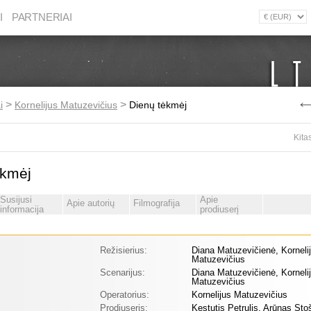
I
PARTNERIAI
>
>
i
Kornelijus Matuzevičius
Dienų tėkmėj
Kita
ėkmėj
Susijusi
Apie
Apie autorių
Filmografija
informacija
prodiuserį
Režisierius:
Diana Matuzevičienė, Korneli
Matuzevičius
Scenarijus:
Diana Matuzevičienė, Korneli
Matuzevičius
Operatorius:
Kornelijus Matuzevičius
Prodiuseris:
Kęstutis Petrulis, Arūnas St