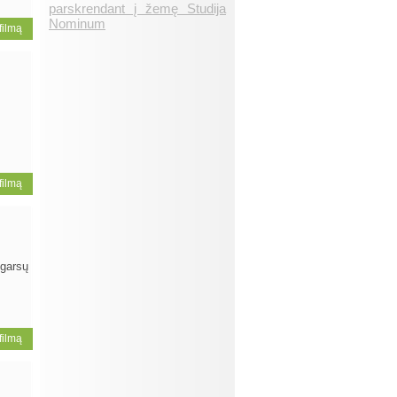
parskrendant į žemę Studija
Nominum
 filmą
 filmą
 garsų
 filmą