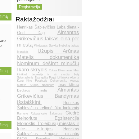
 filmą
Raktažodžiai
Henrikas Šablevičius Laba diena -
Almantas
God Dag
Grikevičius laikas eina per
karo
miestą
o
Mindaugas Survila Stebuklų laukas
Užupis Arūnas
Monoklis
Matelis dokumentika
Nominum dešimt minučių
Ikaro skrydis
 filmą
Rokas Eltermanas Man
klinikinė depresija ir aš siurbiu žolę
Sekmadienis Evangelija Pagal Liftininka Alberta
Kanu Kino Festivalis Dokumentika Arunas
Linas Mikuta
Matelis Studija Nominum
Almantas
Dzūkijos jautis
Grikevičius Bandymas
r
išsiaiškinti
Henrikas
Šablevičius kelionė ūkų lankomis
Giedrė
Ramunė Rakauskaitė Žalumose
Beinoriūtė Egzistencija
Monoklis Troleibusų miestas ir
 filmą
kitos istorijos
Henrikas
Šablevičius žmogus einantis
namo
Kornelijus Matuzevičius