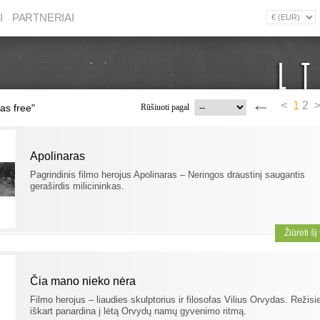
I
PARTNERIAI
<
1
2
nas free"
Rūšiuoti pagal
Apolinaras
Pagrindinis filmo herojus Apolinaras – Neringos draustinį saugantis
geraširdis milicininkas.
Žiūrėti šį
Čia mano nieko nėra
Filmo herojus – liaudies skulptorius ir filosofas Vilius Orvydas. Režisi
iškart panardina į lėtą Orvydų namų gyvenimo ritmą.