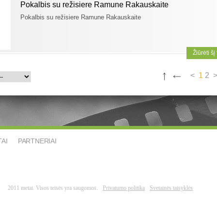
Pokalbis su režisiere Ramune Rakauskaite
Pokalbis su režisiere Ramune Rakauskaite
Žiūrėti šį
<
1
2
AI
PARTNERIAI
2011 metai. Visos teisės yra saugomos.
Privatumo politika
Svetainės taisyklės