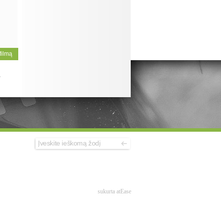
 filmą
>
sukurta atEase