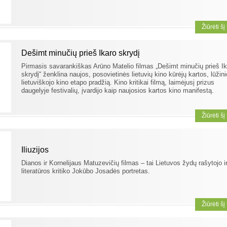
Žiūrėti šį
Dešimt minučių prieš Ikaro skrydį
Pirmasis savarankiškas Arūno Matelio filmas „Dešimt minučių prieš I
skrydį“ ženklina naujos, posovietinės lietuvių kino kūrėjų kartos, lūžini
lietuviškojo kino etapo pradžią. Kino kritikai filmą, laimėjusį prizus
daugelyje festivalių, įvardijo kaip naujosios kartos kino manifestą.
Žiūrėti šį
Iliuzijos
Dianos ir Kornelijaus Matuzevičių filmas – tai Lietuvos žydų rašytojo i
literatūros kritiko Jokūbo Josadės portretas.
Žiūrėti šį