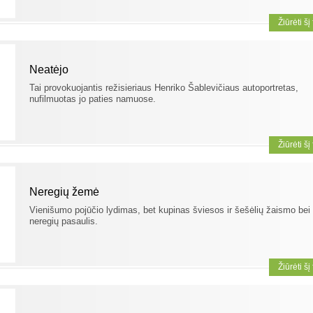
Žiūrėti šį
Neatėjo
Tai provokuojantis režisieriaus Henriko Šablevičiaus autoportretas,
nufilmuotas jo paties namuose.
Žiūrėti šį
Neregių žemė
Vienišumo pojūčio lydimas, bet kupinas šviesos ir šešėlių žaismo bei
neregių pasaulis.
Žiūrėti šį