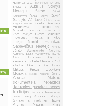
Horizontai arba gyvenimas luvruose
Audrius Stonys
Studija 2
Neregių žemė
Jūratė
Dovilė
Samulionytė Šanxai Banzai
Šarutytė Aš tave žinau
Marat
Giedrė Beinoriūtė
Sargsyan Lernavan
Vulkanovka. Po didžiojo kino
Monoklis Troleibusų miestas ir
 filmą
kitos istorijos
Giedrė Beinoriūtė
Troleibusų miestas ir kitos
Henrikas
istorijos Monoklis
Šablevičius Neatėjo
Kinema
Jūratė Samulionytė Nerutina
Kornelijus Diana Matuzevičius iliuzijos
Giedrė Beinoriūtė Gyveno
senelis ir bobutė Monoklis VG
studija
Dokumentika Linas
Mikuta Pietūs Lipovkėje
 filmą
Monoklis
Mykolas Vildžiūnas Šarka 2
Arunas Matelis
dokumentika nebaigtos
Jeruzalės pasakos senos
tradicijos
Kornelijus Matuzevičius
kėju
Audrius Stonys
Dienų tėkmėj
Skrajojimai mėlynam lauke
Arūnas Matelis Prieš