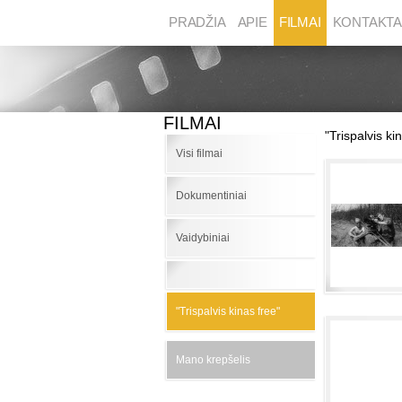
PRADŽIA
APIE
FILMAI
KONTAKTA
FILMAI
"Trispalvis ki
Visi filmai
Dokumentiniai
Vaidybiniai
"Trispalvis kinas free"
Mano krepšelis