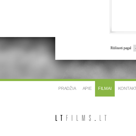
Rūšiuoti pagal
PRADŽIA
APIE
FILMAI
KONTAKT