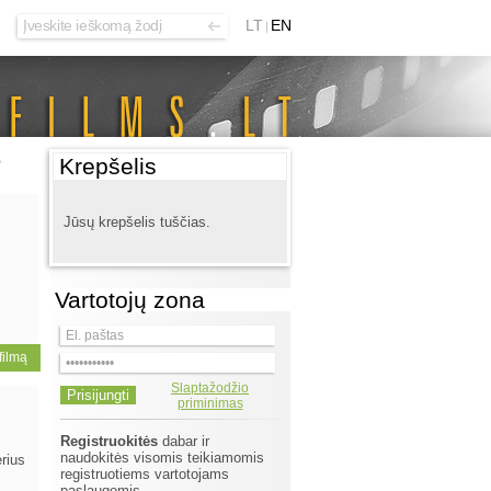
LT
EN
>
Krepšelis
Jūsų krepšelis tuščias.
Vartotojų zona
 filmą
Slaptažodžio
priminimas
Registruokitės
dabar ir
naudokitės visomis teikiamomis
erius
registruotiems vartotojams
paslaugomis.