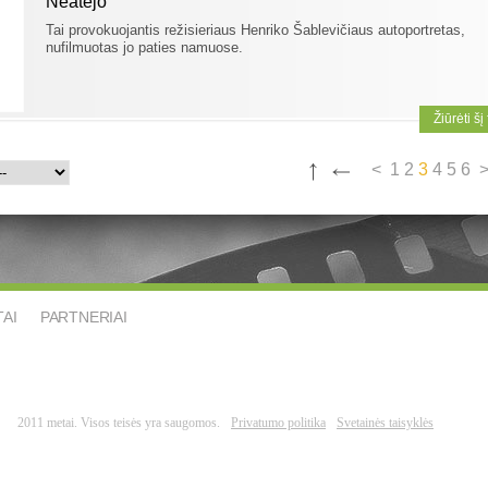
Neatėjo
Tai provokuojantis režisieriaus Henriko Šablevičiaus autoportretas,
nufilmuotas jo paties namuose.
Žiūrėti šį
<
1
2
3
4
5
6
AI
PARTNERIAI
2011 metai. Visos teisės yra saugomos.
Privatumo politika
Svetainės taisyklės