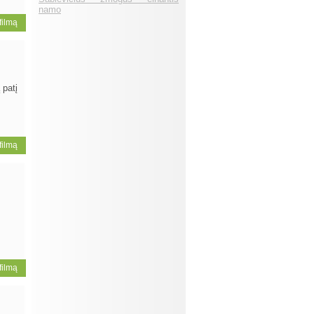
namo
 filmą
 patį
 filmą
 filmą