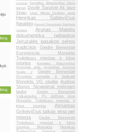
Kornelijus Matuzevičius Dienų
Lernavan
Dovilė Šarutytė Aš tave
tėkmėj
žinau
Linas Mikuta Dzūkijos jautis
kėju
Henrikas Šablevičius
Neatėjo
Ramunė Rakauskaitė Radviliada
Arunas Matelis
Juodasis
dokumentika nebaigtos
 filmą
Jeruzalės pasakos senos
tradicijos
Giedrė Beinoriūtė
Egzistencija Monoklis
Troleibusų miestas ir kitos
istorijos
Kornelijus Matuzevičius
kyti.
Horizontai arba gyvenimas luvruose
Giedrė Beinoriūtė
Studija 2
Gyveno senelis ir bobutė
Monoklis VG studija
Audrius
Stonys Skrajojimai mėlynam
 filmą
lauke
Giedrė Beinoriūtė
Vulkanovka. Po didžiojo kino
Monoklis Troleibusų miestas ir
Almantas
kitos istorijos
Grikevičius laikas eina per
miestą
Giedrė Beinoriūtė
Troleibusų miestas ir kitos
istorijos Monoklis
Henrikas
Šablevičius žmogus einantis