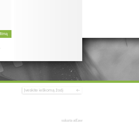
 filmą
>
sukurta atEase