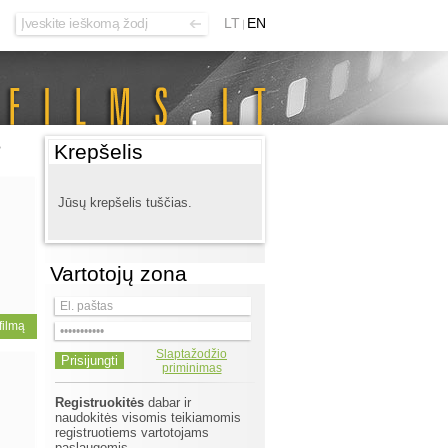
LT
EN
>
Krepšelis
Jūsų krepšelis tuščias.
Vartotojų zona
 filmą
Slaptažodžio
priminimas
Registruokitės
dabar ir
naudokitės visomis teikiamomis
registruotiems vartotojams
paslaugomis.