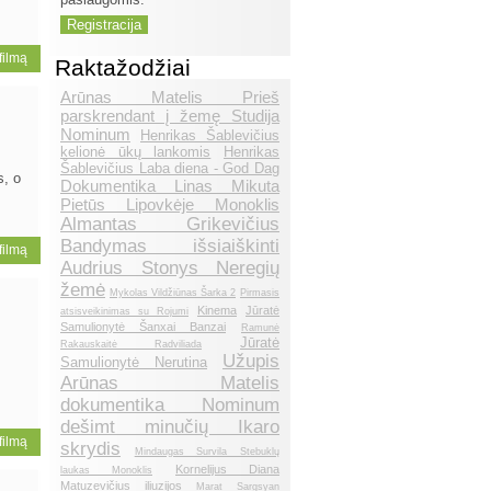
 filmą
Raktažodžiai
Arūnas Matelis Prieš
parskrendant į žemę Studija
Nominum
Henrikas Šablevičius
kelionė ūkų lankomis
Henrikas
Šablevičius Laba diena - God Dag
s, o
Dokumentika Linas Mikuta
Pietūs Lipovkėje Monoklis
Almantas Grikevičius
Bandymas išsiaiškinti
 filmą
Audrius Stonys Neregių
žemė
Mykolas Vildžiūnas Šarka 2
Pirmasis
Kinema
Jūratė
atsisveikinimas su Rojumi
Samulionytė Šanxai Banzai
Ramunė
Jūratė
Rakauskaitė Radviliada
Užupis
Samulionytė Nerutina
Arūnas Matelis
dokumentika Nominum
dešimt minučių Ikaro
 filmą
skrydis
Mindaugas Survila Stebuklų
Kornelijus Diana
laukas Monoklis
Matuzevičius iliuzijos
Marat Sargsyan