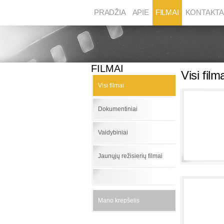
PRADŽIA
APIE
FILMAI
KONTAKTA
FILMAI
Visi film
Visi filmai
Dokumentiniai
Vaidybiniai
Jaunųjų režisierių filmai
Mano krepšelis