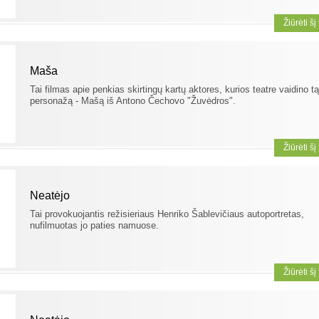
Žiūrėti šį
Maša
Tai filmas apie penkias skirtingų kartų aktores, kurios teatre vaidino tą
personažą - Mašą iš Antono Čechovo "Žuvėdros".
Žiūrėti šį
Neatėjo
Tai provokuojantis režisieriaus Henriko Šablevičiaus autoportretas,
nufilmuotas jo paties namuose.
Žiūrėti šį