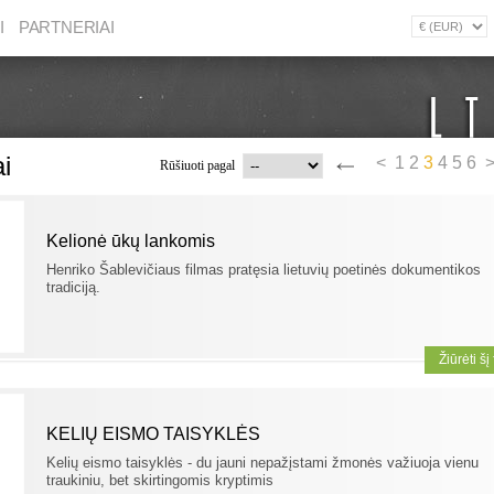
I
PARTNERIAI
ai
<
1
2
3
4
5
6
Rūšiuoti pagal
Kelionė ūkų lankomis
Henriko Šablevičiaus filmas pratęsia lietuvių poetinės dokumentikos
tradiciją.
Žiūrėti šį
KELIŲ EISMO TAISYKLĖS
Kelių eismo taisyklės - du jauni nepažįstami žmonės važiuoja vienu
traukiniu, bet skirtingomis kryptimis