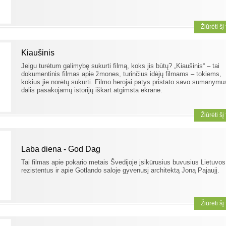
Žiūrėti šį
Kiaušinis
Jeigu turėtum galimybę sukurti filmą, koks jis būtų? „Kiaušinis“ – tai
dokumentinis filmas apie žmones, turinčius idėjų filmams – tokiems,
kokius jie norėtų sukurti. Filmo herojai patys pristato savo sumanymu
dalis pasakojamų istorijų iškart atgimsta ekrane.
Žiūrėti šį
Laba diena - God Dag
Tai filmas apie pokario metais Švedijoje įsikūrusius buvusius Lietuvos
rezistentus ir apie Gotlando saloje gyvenusį architektą Joną Pajaujį.
Žiūrėti šį