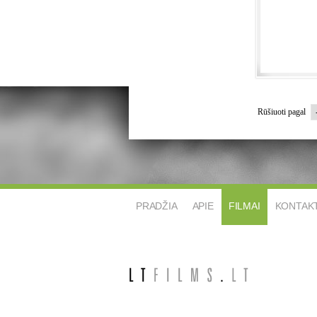
Rūšiuoti pagal
PRADŽIA
APIE
FILMAI
KONTAKT