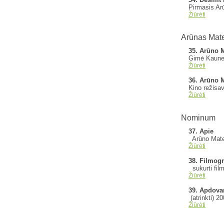
Pirmasis Arū
Žiūrėti
Arūnas Mate
35. Arūno M
Gimė Kaune, 
Žiūrėti
36. Arūno M
Kino režisav
Žiūrėti
Nominum
37. Apie
Arūno Matel
Žiūrėti
38. Filmogr
sukurti film
Žiūrėti
39. Apdova
(atrinkti) 2
Žiūrėti