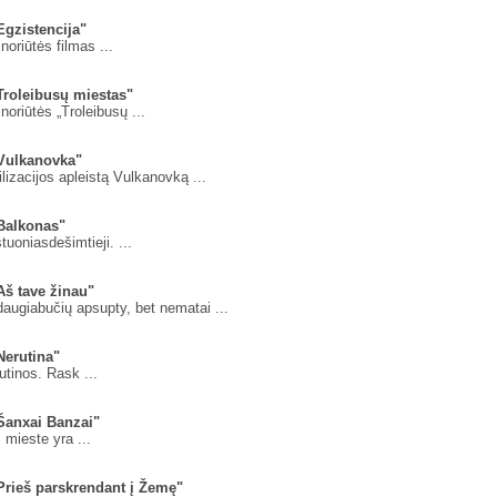
Egzistencija"
oriūtės filmas ...
Troleibusų miestas"
oriūtės „Troleibusų ...
"Vulkanovka"
vilizacijos apleistą Vulkanovką ...
"Balkonas"
tuoniasdešimtieji. ...
Aš tave žinau"
daugiabučių apsupty, bet nematai ...
Nerutina"
tinos. Rask ...
Šanxai Banzai"
mieste yra ...
Prieš parskrendant į Žemę"