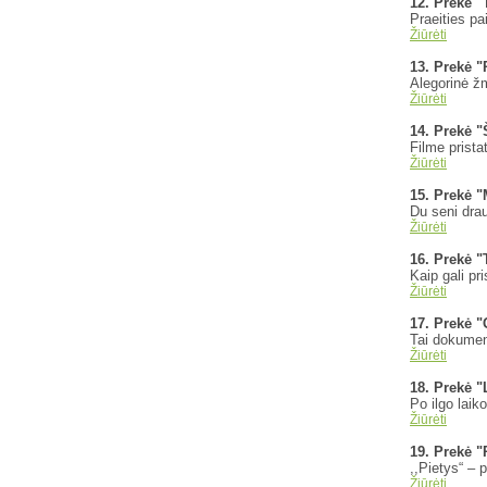
12. Prekė "
Praeities pa
Žiūrėti
13. Prekė 
Alegorinė žm
Žiūrėti
14. Prekė "
Filme prist
Žiūrėti
15. Prekė "
Du seni dra
Žiūrėti
16. Prekė "
Kaip gali pr
Žiūrėti
17. Prekė "
Tai dokument
Žiūrėti
18. Prekė 
Po ilgo laik
Žiūrėti
19. Prekė "
,,Pietys“ – 
Žiūrėti