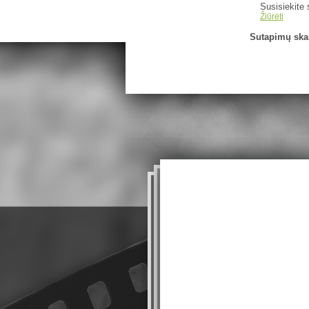
Susisiekite 
Žiūrėti
Sutapimų skai