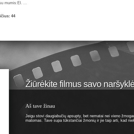
su mumis:El. ...
čius: 44
Žiūrėkite filmus savo naršykl
Aš tave žinau
Jeigu stovi daugiabučių apsupty, bet nematai nei vieno žmogau
matomas. Tave supa tūkstančiai žmonių ir jie taip arti, kad ni