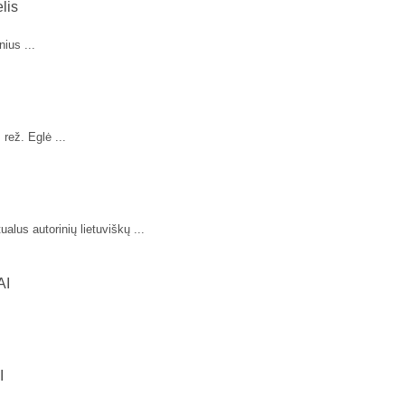
lis
nius ...
rež. Eglė ...
tualus autorinių lietuviškų ...
AI
I