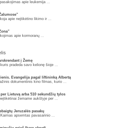
pasakojimas apie leukemija ...
"Žalumose"
ja apie neįtikėtino likimo ir ...
"Zona"
akojimas apie kormoranų ...
lis
arskrendant į Žemę
kuris pradeda savo kelionę šioje ...
enis. Evangelija pagal liftininką Albertą
inis dokumentinis kino filmas, kurio ...
 per Lietuvą arba 510 sekundžių tylos
neįtikėtinai žemame aukštyje per ...
nebaigtų Jeruzalės pasakų
. Kaimas apsemtas pavasarinio ...
minučių prieš Ikaro skrydį