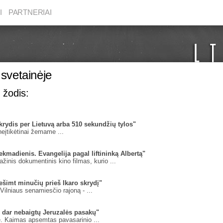
I
PARTNERIAI
svetainėje
 žodis:
krydis per Lietuvą arba 510 sekundžių tylos"
neįtikėtinai žemame ...
ekmadienis. Evangelija pagal liftininką Albertą"
inis dokumentinis kino filmas, kurio ...
ešimt minučių prieš Ikaro skrydį"
Vilniaus senamiesčio rajoną - ...
š dar nebaigtų Jeruzalės pasakų"
ė. Kaimas apsemtas pavasarinio ...