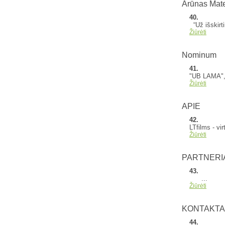
Arūnas Mate
40.
“Už išskirti
Žiūrėti
Nominum
41.
"UB LAMA", 
Žiūrėti
APIE
42.
LTfilms - vir
Žiūrėti
PARTNERI
43.
...
Žiūrėti
KONTAKTA
44.