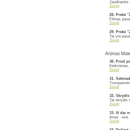
Jaudinantis 
Žiūrėti
28. Prekė 
Filmas pasako
Žiūrėti
29. Prekė 
Tai yra pas
Žiūrėti
Arūnas Mate
30. Prieš p
Kiekvienas, 
Žiūrėti
31. Sekmadi
Trumpametraž
Žiūrėti
32. Skrydis
Tai skrydis 
Žiūrėti
33. Iš dar 
ilmas - esė
Žiūrėti
34. Dešimt 