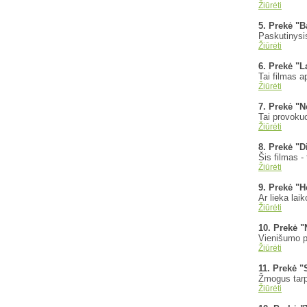
Žiūrėti
5. Prekė "B
Paskutinysis
Žiūrėti
6. Prekė "L
Tai filmas a
Žiūrėti
7. Prekė "N
Tai provokuo
Žiūrėti
8. Prekė "D
Šis filmas - 
Žiūrėti
9. Prekė "H
Ar lieka lai
Žiūrėti
10. Prekė 
Vienišumo po
Žiūrėti
11. Prekė 
Žmogus tarp
Žiūrėti