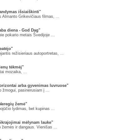
andymas išsiaiškinti"
 Almanto Grikevičiaus filmas, ...
aba diena - God Dag"
pie pokario metais Švedijoje ...
eatėjo"
jantis režisieriaus autoportretas, ...
ienų tėkmėj"
tai mozaika, ...
orizontai arba gyvenimas luvruose"
ko žmogui, pasinėrusiam į ...
"Neregių žemė"
jūčio lydimas, bet kupinas ...
"Skrajojimai mėlynam lauke"
 žemės ir dangaus. Vienišas ...