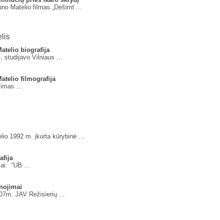
no Matelio filmas „Dešimt ...
lis
atelio biografija
studijavo Vilniaus ...
atelio filmografija
imas ...
io 1992 m. įkurta kūrybinė ...
afija
ai: “UB ...
nojimai
007m. JAV Režisierių ...