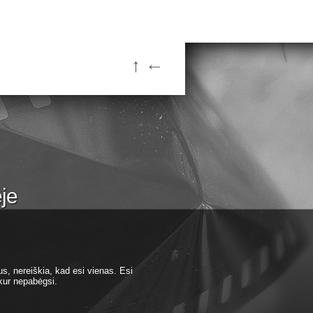
ėje
s, nereiškia, kad esi vienas. Esi
ekur nepabėgsi.