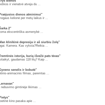
Trys dienos"
ieškos ir vienatvė atveja du ...
"Praėjusios dienos atminimui"
ogaus kelionė per metų laikus ir ...
Šarka 2"
atoma ekscentriška asmenybė ...
Man klinikinė depresija ir aš siurbiu žolę"
ugai. Kamera. Kas vyksta?Reikia ...
Tremtinės istorija, kurią išvežė pats tėvas"
isitaikyt, gaudamas 118 litų? Kaip ...
Gyveno senelis ir bobutė"
inis-animacinis filmas, paremtas ...
"Lernavan"
o nebuvimo gimtinėje likimas ...
Pietys"
poetinė kino pasaka apie ...