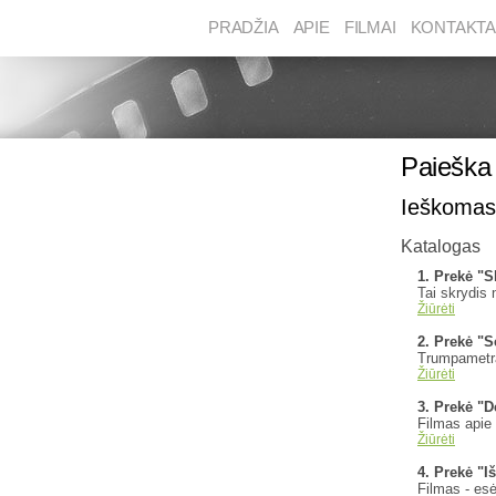
PRADŽIA
APIE
FILMAI
KONTAKTA
Paieška 
Ieškomas
Katalogas
1. Prekė "S
Tai skrydis 
Žiūrėti
2. Prekė "S
Trumpametraž
Žiūrėti
3. Prekė "D
Filmas apie 
Žiūrėti
4. Prekė "I
Filmas - es