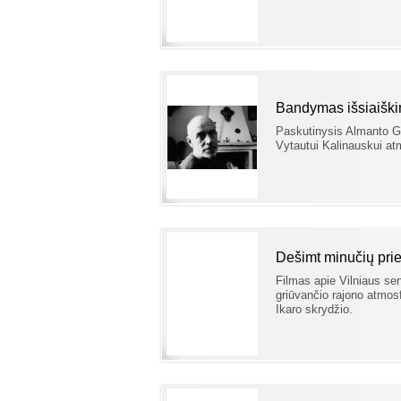
Bandymas išsiaiškin
Paskutinysis Almanto Grik
Vytautui Kalinauskui atm
Dešimt minučių prie
Filmas apie Vilniaus se
griūvančio rajono atmosf
Ikaro skrydžio.