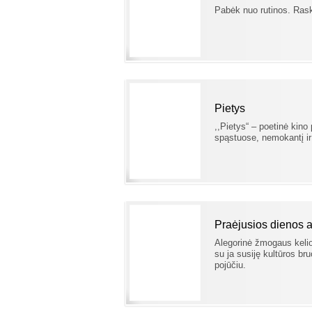
Pabėk nuo rutinos. Ras
Pietys
,,Pietys“ – poetinė kino
spąstuose, nemokantį ir 
Praėjusios dienos 
Alegorinė žmogaus kelion
su ja susiję kultūros b
pojūčiu.