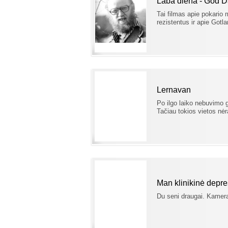
Laba diena - God 
Tai filmas apie pokario 
rezistentus ir apie Gotl
Lernavan
Po ilgo laiko nebuvimo gi
Tačiau tokios vietos nėra
Man klinikinė depres
Du seni draugai. Kamer