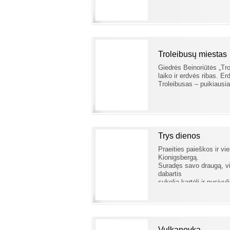
Troleibusų miestas
Giedrės Beinoriūtės „Tro
laiko ir erdvės ribas. Erd
Troleibusas – puikiausia 
Trys dienos
Praeities paieškos ir vi
Kionigsbergą.
Suradęs savo draugą, vi
dabartis
sukelia kartėlį ir nusiv
jausmą.
Vulkanovka