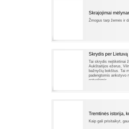
Skrajojimai mėlyna
Žmogus tarp žemės ir d
Skrydis per Lietuvą
Tai skrydis neįtikėtinai
Aukštaitijos ežerus, Vil
bažnyčių bokštus. Tai m
padengtomis ankstyvo ry
gatvelėmis.
Tremtinės istorija, 
Kaip gali prisitaikyt, ga