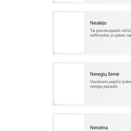
Neatėjo
Tai provokuojantis režis
nufilmuotas jo paties n
Neregių žemė
Vienišumo pojūčio lydim
neregių pasaulis.
Nerutina