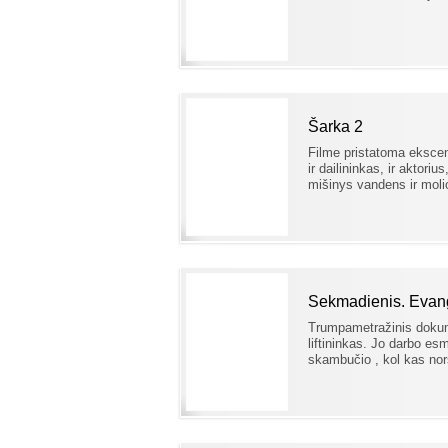
Šarka 2
Filme pristatoma eksce
ir dailininkas, ir aktori
mišinys vandens ir molio
Sekmadienis. Evange
Trumpametražinis dokume
liftininkas. Jo darbo esmė
skambučio , kol kas nor