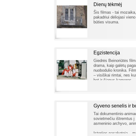
Dienų tėkmėj
Šis filmas - tai mozaik
pakadriui dėliojasi vien
būties visuma.
Egzistencija
Giedrės Beinoriūtės film
drama, kaip galėtų pagal
nuobodulio kronika. Film
– visiškai rimtai, nes ku
bet ir šiapus kame­ros.
Gyveno senelis ir b
Tai dokumentinis-animac
sovietmečiu ištremtus į 
asmeninio archyvo, anima
Istorijos pasakotoja – m