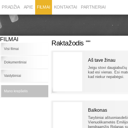
PRADŽIA
APIE
FILMAI
KONTAKTAI
PARTNERIAI
FILMAI
Raktažodis ""
Visi filmai
Aš tave žinau
Dokumentiniai
Jeigu stovi daugiabučių
kad esi vienas. Esi mato
Vaidybiniai
kad niekur nepabėgsi.
Mano krepšelis
Balkonas
Tarybiniai aštuoniasdešim
Vienuolikametės Emilij
bendraamžis Rolanas su