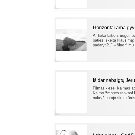
anų metų įvykius.
Horizontai arba gy
Ar lieka laiko žmogui, p
paties iškeltą klausimą:
padaryti?..” – šiuo filmu
Iš dar nebaigtų Jer
Filmas - esė. Kaimas ap
Kaimo žmonės renkasi ke
nukryžiuotojo skulptūros