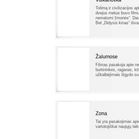
Tolimą ir civilizacijos 
dvejus metus buvo filmu
nematomi žmonės“. Daugu
Bet „Didysis kinas“ išva
Žalumose
Filmas pasakoja apie neį
burtininkes, raganas, ki
užkalbėjimais išgydo s
Zona
Tai yra pasakojimas api
vartotojiškai naujųjų la