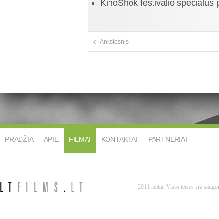
KinoShok festivalio specialus p
Ankstesnis
PRADŽIA
APIE
FILMAI
KONTAKTAI
PARTNERIAI
2011 metai. Visos teisės yra saug