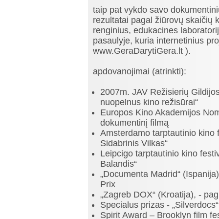
taip pat vykdo savo dokumentinių 
rezultatai pagal žiūrovų skaičių 
renginius, edukacines laboratorija
pasaulyje, kuria internetinius p
www.GeraDarytiGera.lt ).
apdovanojimai (atrinkti):
2007m. JAV Režisierių Gildijos
nuopelnus kino režisūrai“
Europos Kino Akademijos Nomi
dokumentinį filmą
Amsterdamo tarptautinio kino fe
Sidabrinis Vilkas“
Leipcigo tarptautinio kino festi
Balandis“
„Documenta Madrid“ (Ispanija) 
Prix
„Zagreb DOX“ (Kroatija), - pag
Specialus prizas - „Silverdocs
Spirit Award – Brooklyn film fes