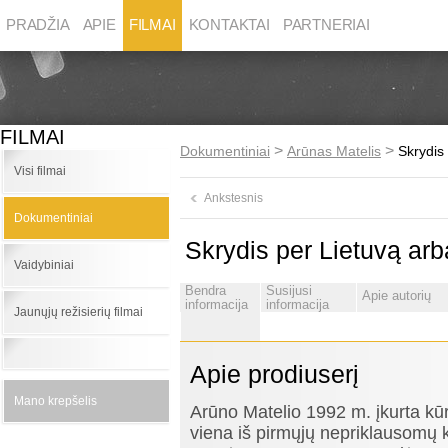
PRADŽIA
APIE
FILMAI
KONTAKTAI
PARTNERIAI
FILMAI
>
>
Dokumentiniai
Arūnas Matelis
Skrydis
Visi filmai
Ankstesnis
Dokumentiniai
Skrydis per Lietuvą ar
Vaidybiniai
Bendra
Susijusi
Apie autorių
informacija
informacija
Jaunųjų režisierių filmai
Apie prodiuserį
Mano krepšelis
Arūno Matelio 1992 m. įkurta 
viena iš pirmųjų nepriklausomų k