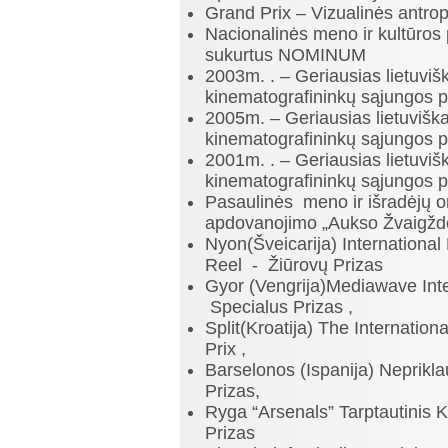
Grand Prix – Vizualinės antropo
Nacionalinės meno ir kultūros 
sukurtus NOMINUM
2003m. . – Geriausias lietuvišk
kinematografininkų sąjungos p
2005m. – Geriausias lietuviška
kinematografininkų sąjungos p
2001m. . – Geriausias lietuvišk
kinematografininkų sąjungos p
Pasaulinės meno ir išradėjų or
apdovanojimo „Aukso Žvaigžd
Nyon(Šveicarija) International 
Reel - Žiūrovų Prizas
Gyor (Vengrija)Mediawave Inte
Specialus Prizas ,
Split(Kroatija) The Internatio
Prix ,
Barselonos (Ispanija) Neprikla
Prizas,
Ryga “Arsenals” Tarptautinis K
Prizas