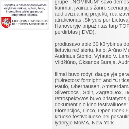
grupė
„
NOMINUM“ savo dėmesį 
kūrimui, įvairaus žanro scenarijų
audiovizualinių projektų realizav
atrakcionas „Skrydis per Lietuv
Hanoveryje pripažintas tarp TOP1
perdirbtas į DVD).
prodiusavo apie 30 kūrybinės do
lietuvių režisierių, kaip: Arūno 
Audriaus Stonio, Vytauto V. Lan
Vildžiūno, Oksanos Buraja, Audri
filmai buvo rodyti daugelyje ger
(“Directors’ fortnight” and “Crit
Paulo, Oberhausen, Amsterdam/
Silverdocs , Split, ZagrebDox,
retrospektyvos buvo pristatytos
dokumentinio kino festivaliuose
Florencijos, Linco, Open Doek Fi
kituose festivaliuose bei pasa
lyderyje MoMA, New York .