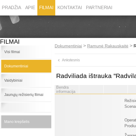
PRADŽIA
APIE
FILMAI
KONTAKTAI
PARTNERIAI
FILMAI
>
>
Dokumentiniai
Ramunė Rakauskaitė
R
Visi filmai
Ankstesnis
Dokumentiniai
Radviliada ištrauka "Radvil
Vaidybiniai
Bendra
informacija
Jaunųjų režisierių filmai
Režisi
Scenar
Operat
Mano krepšelis
Prodiu
Žanras