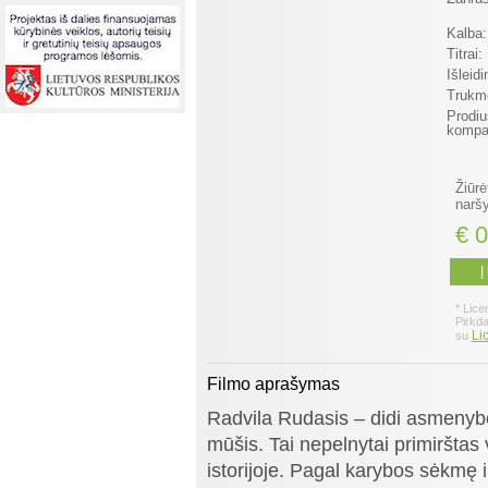
Kalba:
Titrai:
Išleid
Trukm
Prodiu
kompan
Žiūrė
naršy
€ 0
Į
* Lice
Pirkd
Li
su
Filmo aprašymas
Radvila Rudasis – didi asmenyb
mūšis. Tai nepelnytai primiršta
istorijoje. Pagal karybos sėkmę i