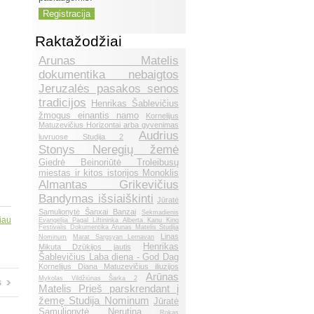
Raktažodžiai
Arunas Matelis
dokumentika nebaigtos
Jeruzalės pasakos senos
tradicijos
Henrikas Šablevičius
žmogus einantis namo
Kornelijus
Matuzevičius Horizontai arba gyvenimas
Audrius
luvruose Studija 2
Stonys Neregių žemė
Giedrė Beinoriūtė Troleibusų
miestas ir kitos istorijos Monoklis
Almantas Grikevičius
Bandymas išsiaiškinti
Jūratė
Samulionytė Šanxai Banzai
Sekmadienis
iau
Evangelija Pagal Liftininka Alberta Kanu Kino
Festivalis Dokumentika Arunas Matelis Studija
Linas
Nominum
Marat Sargsyan Lernavan
Henrikas
Mikuta Dzūkijos jautis
Šablevičius Laba diena - God Dag
Kornelijus Diana Matuzevičius iliuzijos
Arūnas
Mykolas Vildžiūnas Šarka 2
s
Matelis Prieš parskrendant į
žemę Studija Nominum
Jūratė
Samulionytė Nerutina
Rokas