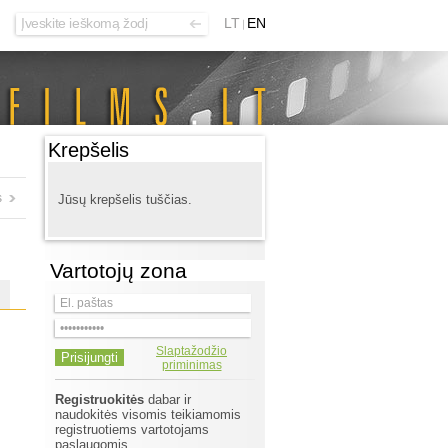
LT
EN
Krepšelis
s
Jūsų krepšelis tuščias.
Vartotojų zona
Slaptažodžio
priminimas
Registruokitės
dabar ir
naudokitės visomis teikiamomis
registruotiems vartotojams
paslaugomis.