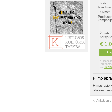
Titrai:
Išleidimo
Trukmė:
Prodiuser
kompanij
Žiūrėti
naršyklė
€ 1.
Į kre
* Licencij
Pirkdamas
Licenc
su
Filmo apr
Filmas apie k
išlaikiusį se
Ankstesnis