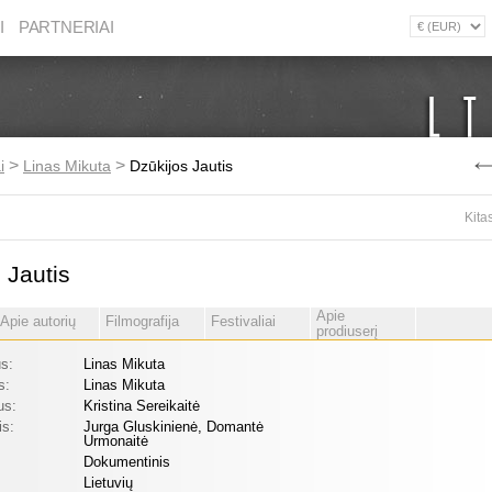
I
PARTNERIAI
>
>
i
Linas Mikuta
Dzūkijos Jautis
Kita
 Jautis
Apie
Apie autorių
Filmografija
Festivaliai
prodiuserį
us:
Linas Mikuta
s:
Linas Mikuta
us:
Kristina Sereikaitė
is:
Jurga Gluskinienė, Domantė
Urmonaitė
Dokumentinis
Lietuvių