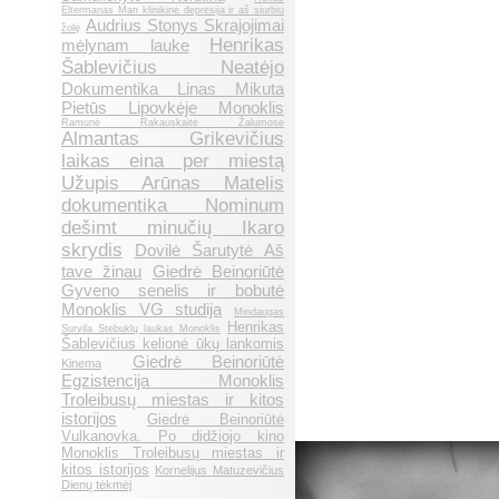
Eltermanas Man klinikinė depresija ir aš siurbiu
Audrius Stonys Skrajojimai
žolę
Henrikas
mėlynam lauke
Šablevičius Neatėjo
Dokumentika Linas Mikuta
Pietūs Lipovkėje Monoklis
Ramunė Rakauskaitė Žalumose
Almantas Grikevičius
laikas eina per miestą
Užupis Arūnas Matelis
dokumentika Nominum
dešimt minučių Ikaro
skrydis
Dovilė Šarutytė Aš
tave žinau
Giedrė Beinoriūtė
Gyveno senelis ir bobutė
Monoklis VG studija
Mindaugas
Henrikas
Survila Stebuklų laukas Monoklis
Šablevičius kelionė ūkų lankomis
Giedrė Beinoriūtė
Kinema
Egzistencija Monoklis
Troleibusų miestas ir kitos
istorijos
Giedrė Beinoriūtė
Vulkanovka. Po didžiojo kino
Monoklis Troleibusų miestas ir
kitos istorijos
Kornelijus Matuzevičius
Dienų tėkmėj