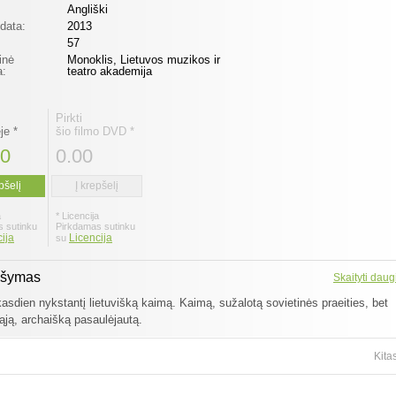
Angliški
 data:
2013
57
inė
Monoklis, Lietuvos muzikos ir
a:
teatro akademija
Pirkti
je *
šio filmo DVD *
00
0.00
pšelį
Į krepšelį
a
* Licencija
 sutinku
Pirkdamas sutinku
ija
Licencija
su
ašymas
Skaityti daug
asdien nykstantį lietuvišką kaimą. Kaimą, sužalotą sovietinės praeities, bet
nąją, archaišką pasaulėjautą.
Kita