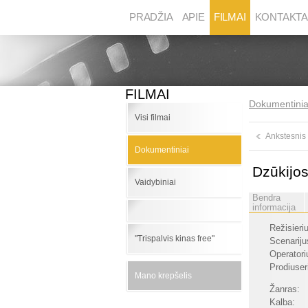
PRADŽIA
APIE
FILMAI
KONTAKTA
FILMAI
Dokumentinia
Visi filmai
Ankstesnis
Dokumentiniai
Dzūkijos
Vaidybiniai
Bendra
informacija
Režisieri
"Trispalvis kinas free"
Scenariju
Operatori
Prodiuser
Mano krepšelis
Žanras:
Kalba: