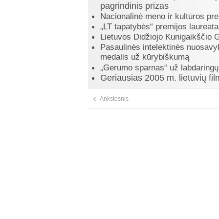
pagrindinis prizas
Nacionalinė meno ir kultūros pre
„LT tapatybės“ premijos laureat
Lietuvos Didžiojo Kunigaikščio 
Pasaulinės intelektinės nuosavy
medalis už kūrybiškumą
„Gerumo sparnas“ už labdaringų 
Geriausias 2005 m. lietuvių fi
Ankstesnis