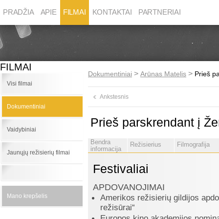
PRADŽIA
APIE
FILMAI
KONTAKTAI
PARTNERIAI
FILMAI
>
>
Dokumentiniai
Arūnas Matelis
Prieš p
Visi filmai
Ankstesnis
Dokumentiniai
Prieš parskrendant į Ž
Vaidybiniai
Bendra
Režisierius
Filmografija
informacija
Jaunųjų režisierių filmai
Festivaliai
APDOVANOJIMAI
Mano krepšelis
Amerikos režisierių gildijos apd
režisūrai“
Europos kino akademijos nomina