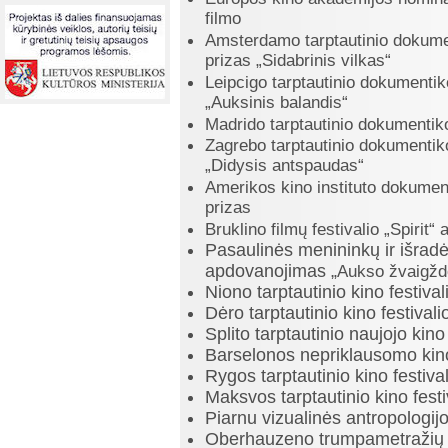
filmo
Amsterdamo tarptautinio dokument
prizas „Sidabrinis vilkas“
Leipcigo tarptautinio dokumentiko
„Auksinis balandis“
Madrido tarptautinio dokumentiko
Zagrebo tarptautinio dokumentiko
„Didysis antspaudas“
Amerikos kino instituto dokumenti
prizas
Bruklino filmų festivalio
„
Spirit
“ 
Pasaulinės menininkų ir išradė
apdovanojimas „
Aukso žvaigžd
Niono tarptautinio kino festival
Dėro tarptautinio kino festivali
Splito tarptautinio naujojo kino
Barselonos nepriklausomo kino 
Rygos tarptautinio kino festiv
Maksvos tarptautinio kino festi
Piarnu vizualinės antropologijo
Oberhauzeno trumpametražių do