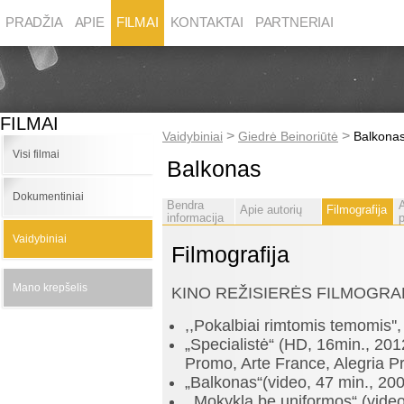
PRADŽIA
APIE
FILMAI
KONTAKTAI
PARTNERIAI
FILMAI
>
>
Vaidybiniai
Giedrė Beinoriūtė
Balkona
Visi filmai
Balkonas
Dokumentiniai
Bendra
Apie autorių
Filmografija
informacija
p
Vaidybiniai
Filmografija
Mano krepšelis
KINO REŽISIERĖS FILMOGRA
,,Pokalbiai rimtomis temomis''
„Specialistė“ (HD, 16min., 20
Promo, Arte France, Alegria P
„Balkonas“(video, 47 min., 200
,,Mokykla be uniformos“ (video