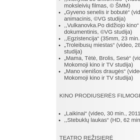
moksleivių filmas, © ŠMM)
„Gyveno senelis ir bobutė“ (vi
animacinis, ©VG studija)
,,Vulkanovka.Po didžiojo kino“
dokumentinis, ©VG studija)
,,Egzistencija“ (35mm, 23 min.
„Troleibusų miestas“ (video, 
studija)
„Mama, Tėtė, Brolis, Sesė“ (vi
Mokomoji kino ir TV studija)
„Mano vienišos draugės“ (vide
Mokomoji kino ir TV studija)
KINO PRODIUSERĖS FILMOG
„Laikinai“ (video, 30 min., 201
,,Stebuklų laukas“ (HD, 62 mi
TEATRO REŽISIERĖ