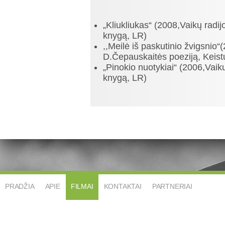
„Kliukliukas“ (2008,Vaikų radij
knygą, LR)
,,Meilė iš paskutinio žvigsnio“
D.Čepauskaitės poeziją, Keistu
„Pinokio nuotykiai“ (2006,Vaik
knygą, LR)
PRADŽIA
APIE
FILMAI
KONTAKTAI
PARTNERIAI