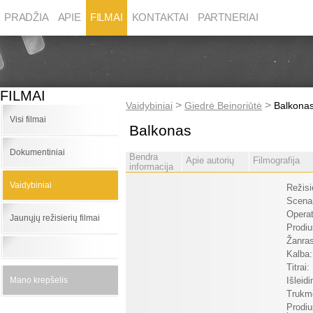
PRADŽIA
APIE
FILMAI
KONTAKTAI
PARTNERIAI
FILMAI
>
>
Vaidybiniai
Giedrė Beinoriūtė
Balkona
Visi filmai
Balkonas
Dokumentiniai
Bendra
Apie autorių
Filmografija
informacija
Vaidybiniai
Režisi
Scenar
Operat
Jaunųjų režisierių filmai
Prodiu
Žanras
Kalba:
Titrai:
Mano krepšelis
Išleid
Trukm
Prodiu