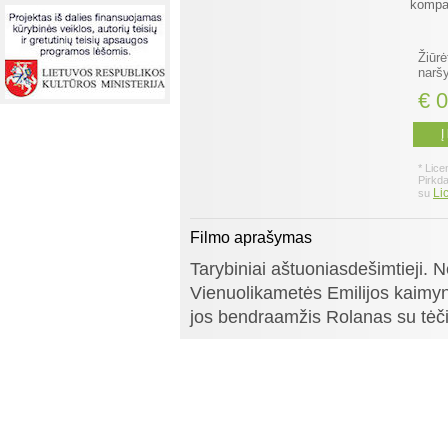
kompan
Žiūrė
naršy
€ 0
Į
* Lice
Pirkd
Li
su
Filmo aprašymas
Tarybiniai aštuoniasdešimtieji. Ne
Vienuolikametės Emilijos kaimy
jos bendraamžis Rolanas su tėči