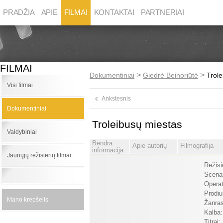
PRADŽIA
APIE
FILMAI
KONTAKTAI
PARTNERIAI
FILMAI
>
>
Dokumentiniai
Giedrė Beinoriūtė
Trol
Visi filmai
Ankstesnis
Dokumentiniai
Troleibusų miestas
Vaidybiniai
Bendra
Apie autorių
Filmografija
informacija
Jaunųjų režisierių filmai
Režisi
Scenar
Operat
Prodiu
Mano krepšelis
Žanras
Kalba:
Titrai: