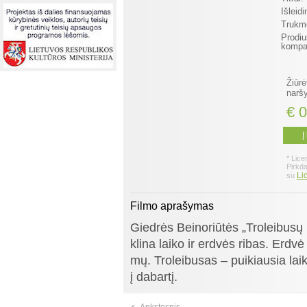
Išleid
Trukm
Prodiu
kompan
Žiūrė
naršy
€ 0
Į
* Lice
Pirkd
Li
su
Filmo aprašymas
Giedrės Beinoriūtės „Troleibusų 
klina laiko ir erdvės ribas. Erdvė 
mų. Troleibusas – puikiausia lai
į dabartį.