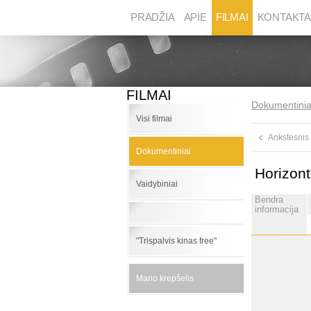
PRADŽIA
APIE
FILMAI
KONTAKTA
FILMAI
Dokumentinia
Visi filmai
Ankstesnis
Dokumentiniai
Horizont
Vaidybiniai
Bendra
informacija
"Trispalvis kinas free"
Mano krepšelis