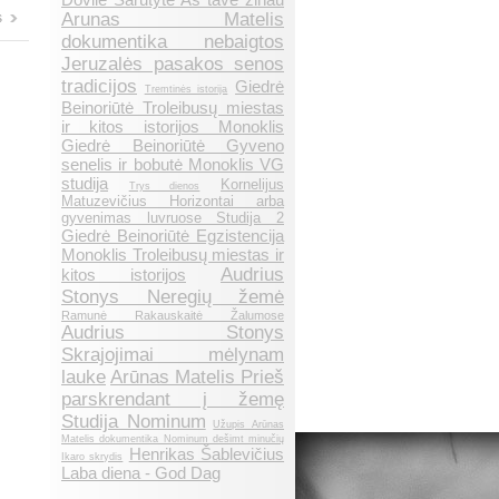
Arunas Matelis
s
dokumentika nebaigtos
Jeruzalės pasakos senos
tradicijos
Giedrė
Tremtinės istorija
Beinoriūtė Troleibusų miestas
ir kitos istorijos Monoklis
Giedrė Beinoriūtė Gyveno
senelis ir bobutė Monoklis VG
studija
Kornelijus
Trys dienos
Matuzevičius Horizontai arba
gyvenimas luvruose Studija 2
Giedrė Beinoriūtė Egzistencija
Monoklis Troleibusų miestas ir
Audrius
kitos istorijos
Stonys Neregių žemė
Ramunė Rakauskaitė Žalumose
Audrius Stonys
Skrajojimai mėlynam
lauke
Arūnas Matelis Prieš
parskrendant į žemę
Studija Nominum
Užupis Arūnas
Matelis dokumentika Nominum dešimt minučių
Henrikas Šablevičius
Ikaro skrydis
Laba diena - God Dag