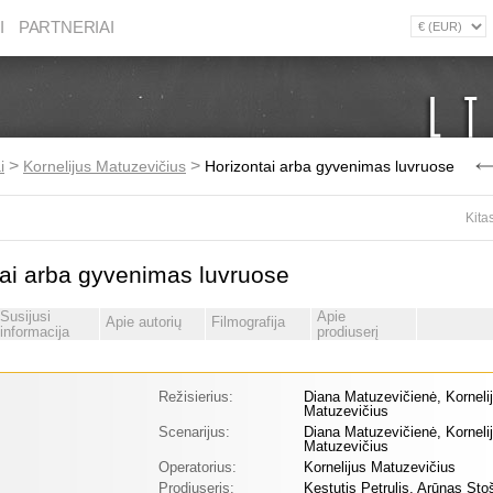
I
PARTNERIAI
>
>
i
Kornelijus Matuzevičius
Horizontai arba gyvenimas luvruose
Kita
ai arba gyvenimas luvruose
Susijusi
Apie
Apie autorių
Filmografija
informacija
prodiuserį
Režisierius:
Diana Matuzevičienė, Korneli
Matuzevičius
Scenarijus:
Diana Matuzevičienė, Korneli
Matuzevičius
Operatorius:
Kornelijus Matuzevičius
Prodiuseris:
Kęstutis Petrulis, Arūnas St