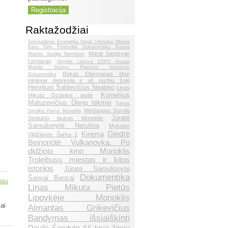
Raktažodžiai
Sekmadienis Evangelija Pagal Liftininka Alberta
Kanu Kino Festivalis Dokumentika Arunas
Marat Sargsyan
Matelis Studija Nominum
Lernavan
Skrydis Lietuva EXPO Arunas
Matelis Stonys Platininis Nominum
Rokas Eltermanas Man
Dokumentika
klinikinė depresija ir aš siurbiu žolę
Henrikas Šablevičius Neatėjo
Linas
Kornelijus
Mikuta Dzūkijos jautis
Matuzevičius Dienų tėkmėj
Tomas
Mindaugas Survila
Smulkis Pietys Monoklis
Jūratė
Stebuklų laukas Monoklis
Samulionytė Nerutina
Mykolas
Giedrė
Kinema
Vildžiūnas Šarka 2
Beinoriūtė Vulkanovka. Po
didžiojo kino Monoklis
Troleibusų miestas ir kitos
istorijos
Jūratė Samulionytė
Dokumentika
Šanxai Banzai
iau
Linas Mikuta Pietūs
Lipovkėje Monoklis
ai
Almantas Grikevičius
Bandymas išsiaiškinti
Dovilė Šarutytė Aš tave žinau