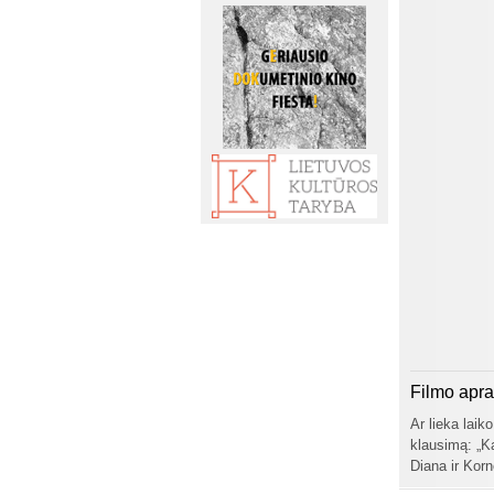
Filmo apr
Ar lieka laik
klausimą: „Ka
Diana ir Korn