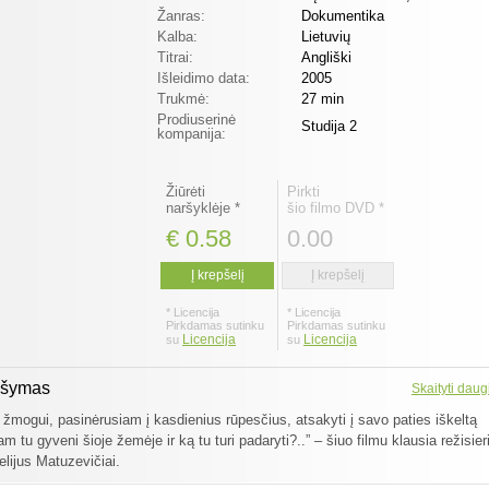
Žanras:
Dokumentika
Kalba:
Lietuvių
Titrai:
Angliški
Išleidimo data:
2005
Trukmė:
27 min
Prodiuserinė
Studija 2
kompanija:
Žiūrėti
Pirkti
naršyklėje *
šio filmo DVD *
€ 0.58
0.00
Į krepšelį
Į krepšelį
* Licencija
* Licencija
Pirkdamas sutinku
Pirkdamas sutinku
Licencija
Licencija
su
su
ašymas
Skaityti daug
o žmogui, pasinėrusiam į kasdienius rūpesčius, atsakyti į savo paties iškeltą
m tu gyveni šioje žemėje ir ką tu turi padaryti?..” – šiuo filmu klausia režisieri
elijus Matuzevičiai.