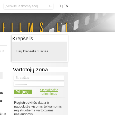
LT
EN
Krepšelis
s
Jūsų krepšelis tuščias.
Vartotojų zona
Slaptažodžio
jus
priminimas
jus
Registruokitės
dabar ir
naudokitės visomis teikiamomis
registruotiems vartotojams
oškus
paslaugomis.