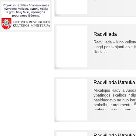
Radviliada
Radviliada – kino kelion
jungtį pasakojanti apie į
Radvilas.
Radviliada ištrauka
Mikalojus Radvila Juoda
ypatingos iškalbos ir di
pasiduodavo ne nuo kari
prakalbų ir argumentų. Š
prabanga ir subtilumu.
Radviliada ištrauka 