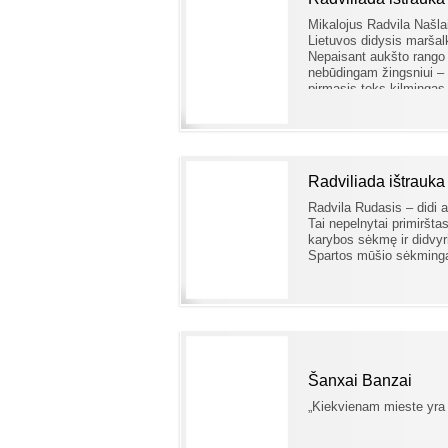
Mikalojus Radvila Našla
Lietuvos didysis maršalk
Nepaisant aukšto rango t
nebūdingam žingsniui – p
pirmasis toks kilmingas 
Radviliada ištrauka
Radvila Rudasis – didi 
Tai nepelnytai primiršta
karybos sėkmę ir didvyri
Spartos mūšio sėkminga
Šanxai Banzai
„Kiekvienam mieste yra