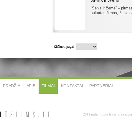
Senis ir žemė
“Senis ir žemė” – pirma
sukurtas filmas, ženklin
Rūšiuoti pagal
PRADŽIA
APIE
FILMAI
KONTAKTAI
PARTNERIAI
2011 metai. Visos teisės yra saug