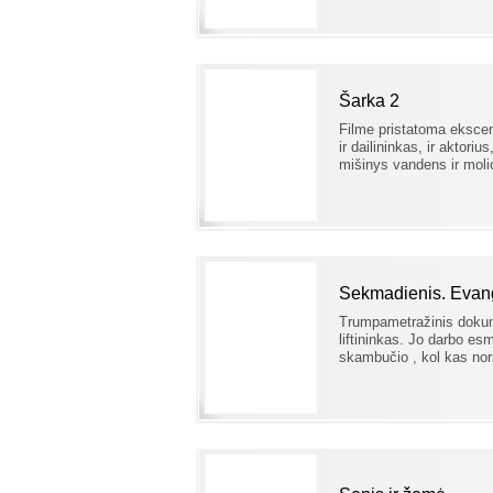
Šarka 2
Filme pristatoma eksce
ir dailininkas, ir aktori
mišinys vandens ir molio
Sekmadienis. Evange
Trumpametražinis dokume
liftininkas. Jo darbo esmė
skambučio , kol kas nor