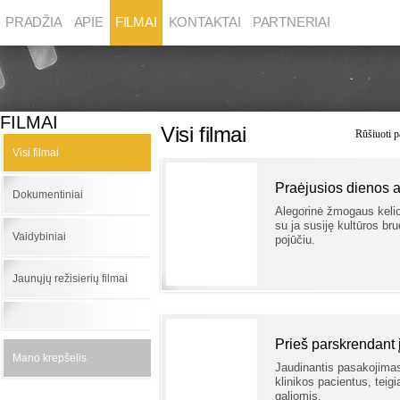
PRADŽIA
APIE
FILMAI
KONTAKTAI
PARTNERIAI
FILMAI
Visi filmai
Rūšiuoti p
Visi filmai
Praėjusios dienos 
Dokumentiniai
Alegorinė žmogaus kelion
su ja susiję kultūros b
Vaidybiniai
pojūčiu.
Jaunųjų režisierių filmai
Prieš parskrendant
Mano krepšelis
Jaudinantis pasakojimas
klinikos pacientus, teigi
galiomis.