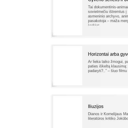
Tai dokumentinis-animac
sovietmečiu ištremtus į 
asmeninio archyvo, anima
pasakotoja – maža merga
įvykius.
Horizontai arba gy
Ar lieka laiko žmogui, p
paties iškeltą klausimą:
padaryti?..” – šiuo filmu
Iliuzijos
Dianos ir Kornelijaus Ma
literatūros kritiko Jokū