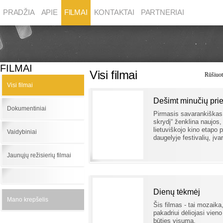
PRADŽIA
APIE
FILMAI
KONTAKTAI
PARTNERIAI
FILMAI
Visi filmai
Rūšiuot
Visi filmai
Dešimt minučių prie
Dokumentiniai
Pirmasis savarankiškas 
skrydį“ ženklina naujos, 
lietuviškojo kino etapo p
Vaidybiniai
daugelyje festivalių, įva
Jaunųjų režisierių filmai
Dienų tėkmėj
Mano krepšelis
Šis filmas - tai mozaik
pakadriui dėliojasi vien
būties visuma.