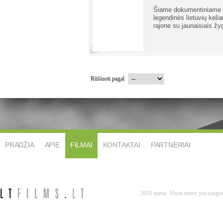
Šiame dokumentiniame 
legendinės lietuvių keli
rajone su jaunaisiais žyg
Rūšiuoti pagal
PRADŽIA
APIE
FILMAI
KONTAKTAI
PARTNERIAI
2011 metai. Visos teisės yra saug