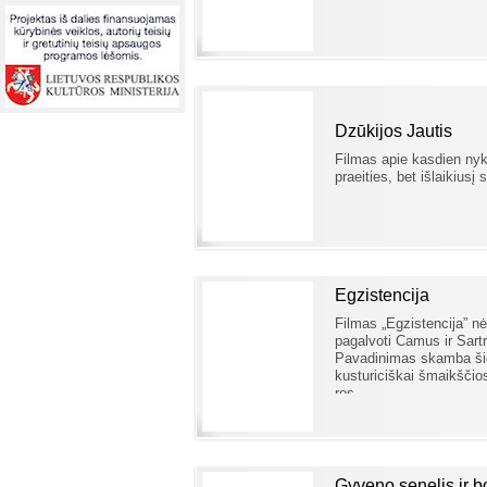
Dzūkijos Jautis
Filmas apie kasdien nyk
praeities, bet išlaikiusį
Egzistencija
Filmas „Egzis­tencija” n
pagalvoti Camus ir Sartr
Pavadinimas skamba šiek 
kusturiciškai šmaikščios 
ros.
Gyveno senelis ir b