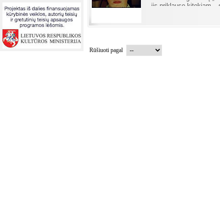
jis priklauso kitokiam – 
Rūšiuoti pagal