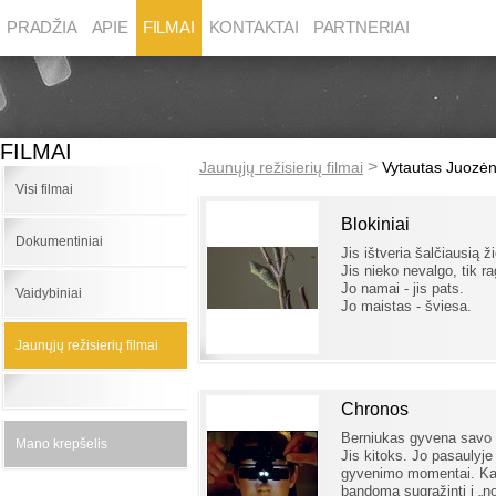
PRADŽIA
APIE
FILMAI
KONTAKTAI
PARTNERIAI
FILMAI
>
Jaunųjų režisierių filmai
Vytautas Juozė
Visi filmai
Blokiniai
Dokumentiniai
Jis ištveria šalčiausią 
Jis nieko nevalgo, tik ra
Jo namai - jis pats.
Vaidybiniai
Jo maistas - šviesa.
Jaunųjų režisierių filmai
Chronos
Berniukas gyvena savo 
Mano krepšelis
Jis kitoks. Jo pasaulyje 
gyvenimo momentai. Kar
bandoma sugrаžinti į „n