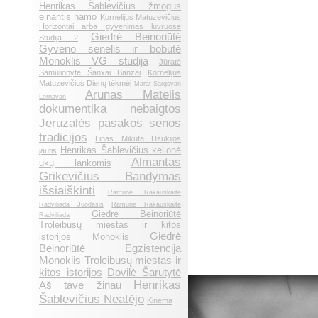
Henrikas Šablevičius žmogus
einantis namo
Kornelijus Matuzevičius
Horizontai arba gyvenimas luvruose
Giedrė Beinoriūtė
Studija 2
Gyveno senelis ir bobutė
Monoklis VG studija
Jūratė
Samulionytė Šanxai Banzai
Kornelijus
Matuzevičius Dienų tėkmėj
Marat Sargsyan
Arunas Matelis
Lernavan
dokumentika nebaigtos
Jeruzalės pasakos senos
tradicijos
Linas Mikuta Dzūkijos
Henrikas Šablevičius kelionė
jautis
Almantas
ūkų lankomis
Grikevičius Bandymas
išsiaiškinti
Ramunė Rakauskaitė
Radviliada Juodasis
Ramunė Rakauskaitė
Giedrė Beinoriūtė
Radviliada
Troleibusų miestas ir kitos
Giedrė
istorijos Monoklis
Beinoriūtė Egzistencija
Monoklis Troleibusų miestas ir
kitos istorijos
Dovilė Šarutytė
Henrikas
Aš tave žinau
Šablevičius Neatėjo
Kinema