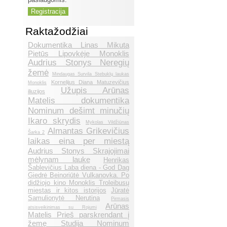
Raktažodžiai
Dokumentika Linas Mikuta
Pietūs Lipovkėje Monoklis
Audrius Stonys Neregių
žemė
Mindaugas Survila Stebuklų laukas
Kornelijus Diana Matuzevičius
Monoklis
Užupis Arūnas
iliuzijos
Matelis dokumentika
Nominum dešimt minučių
Ikaro skrydis
Mykolas Vildžiūnas
Almantas Grikevičius
Šarka 2
laikas eina per miestą
Audrius Stonys Skrajojimai
mėlynam lauke
Henrikas
Šablevičius Laba diena - God Dag
Giedrė Beinoriūtė Vulkanovka. Po
didžiojo kino Monoklis Troleibusų
miestas ir kitos istorijos
Jūratė
Samulionytė Nerutina
Pirmasis
Arūnas
atsisveikinimas su Rojumi
Matelis Prieš parskrendant į
žemę Studija Nominum