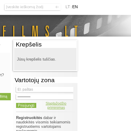
LT
EN
Krepšelis
Jūsų krepšelis tuščias.
yt?
Vartotojų zona
 filmą
Slaptažodžio
priminimas
Registruokitės
dabar ir
naudokitės visomis teikiamomis
registruotiems vartotojams
paslaugomis.