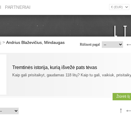
I
PARTNERIAI
>
i
Andrius Blaževičius, Mindaugas
Rūšiuoti pagal
Tremtinės istorija, kurią išvežė pats tėvas
Kaip gali prisitaikyt, gaudamas 118 litų? Kaip tu gali, vaikiuk, prisitaik
Žiūrėti šį