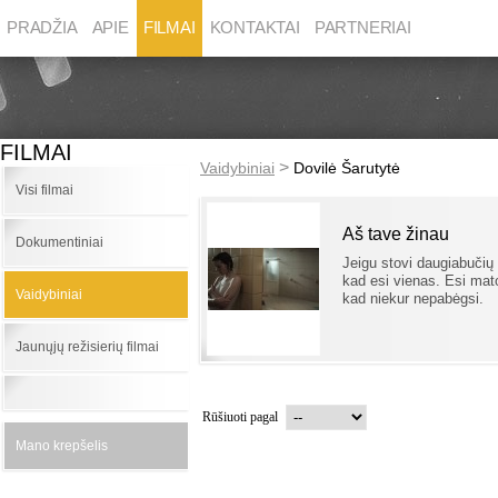
PRADŽIA
APIE
FILMAI
KONTAKTAI
PARTNERIAI
FILMAI
>
Vaidybiniai
Dovilė Šarutytė
Visi filmai
Aš tave žinau
Dokumentiniai
Jeigu stovi daugiabučių
kad esi vienas. Esi mato
Vaidybiniai
kad niekur nepabėgsi.
Jaunųjų režisierių filmai
Rūšiuoti pagal
Mano krepšelis