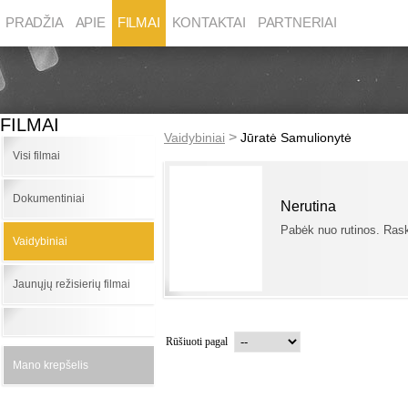
PRADŽIA
APIE
FILMAI
KONTAKTAI
PARTNERIAI
FILMAI
>
Vaidybiniai
Jūratė Samulionytė
Visi filmai
Dokumentiniai
Nerutina
Pabėk nuo rutinos. Ras
Vaidybiniai
Jaunųjų režisierių filmai
Rūšiuoti pagal
Mano krepšelis