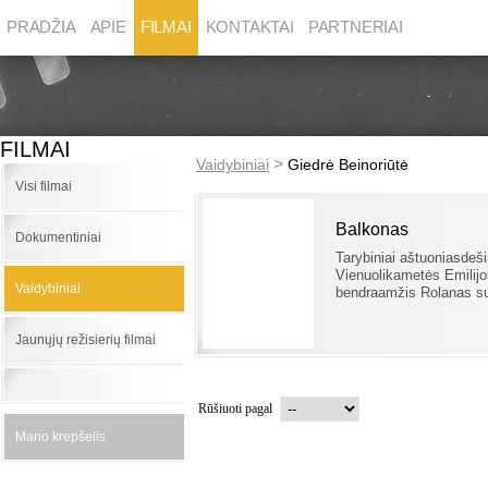
PRADŽIA
APIE
FILMAI
KONTAKTAI
PARTNERIAI
FILMAI
>
Vaidybiniai
Giedrė Beinoriūtė
Visi filmai
Balkonas
Dokumentiniai
Tarybiniai aštuoniasdešim
Vienuolikametės Emilij
Vaidybiniai
bendraamžis Rolanas su
Jaunųjų režisierių filmai
Rūšiuoti pagal
Mano krepšelis